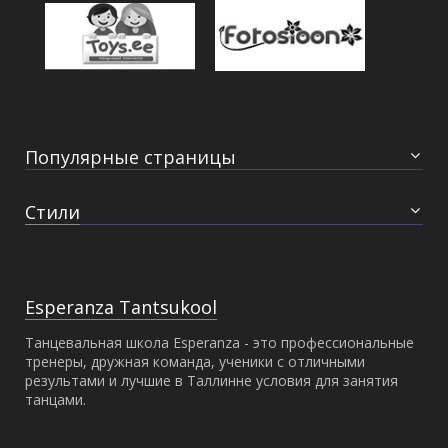
Популярные страницы
Главная
Стили
О школе
Спортивные бальные танцы
Мероприятия
Бачата
Тренеры
Свадебный вальс
Esperanza Tantsukool
Новости
Бальные танцы для взрослых
Танцевальная школа Esperanza - это профессиональные
Залы
тренеры, дружная команда, ученики с отличными
Соло Латина
результами и лучшие в Таллинне условия для занятия
танцами.
Pro-Am
Сальса