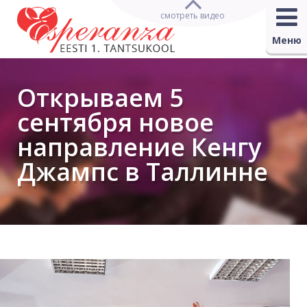
смотреть видео
Меню
Открываем 5
сентября новое
направление Кенгу
Джампс в Таллинне
Вы здесь:
Новости
→
2020
→ Открываем 5 сентября новое
направление Кенгу Джампс в Таллинне