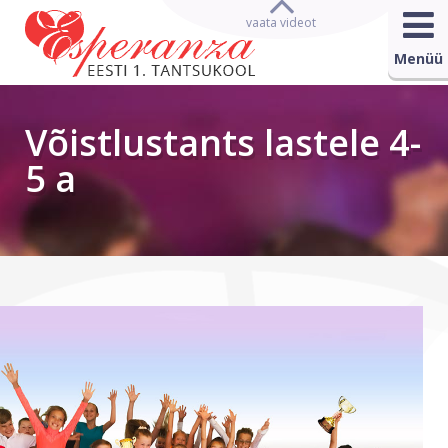
vaata videot
Menüü
Võistlustants lastele 4-
5 a
Asud siin:
Uudised
→
2023
→ Võistlustants lastele 4-5 a