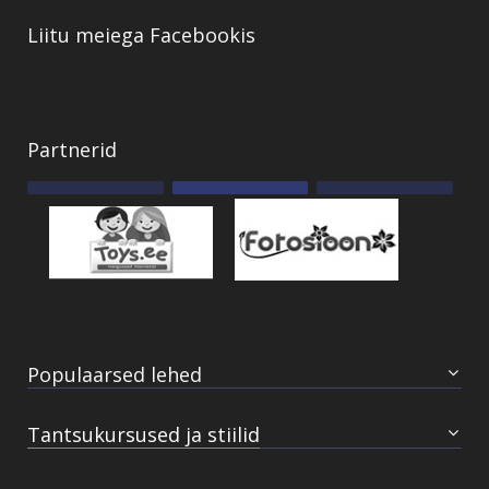
Liitu meiega Facebookis
Partnerid
Populaarsed lehed
Koolist: miks oleme esimesed?
Tantsukursused ja stiilid
Tunniplaanid
Võistlustants
Treenerid