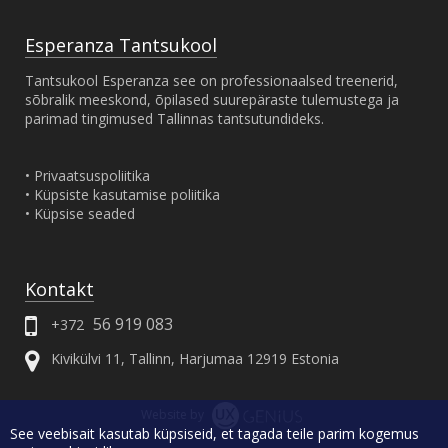
Bachata
Saalid
Pulmavalss
Esperanza Tantsukool
Uudised
Seltskonnatants
Tantsukool Esperanza see on professionaalsed treenerid,
Sündmused
sõbralik meeskond, õpilased suurepäraste tulemustega ja
Solo Latin
parimad tingimused Tallinnas tantsutundideks.
Salsa
Pro-Am
• Privaatsuspoliitika
• Küpsiste kasutamise poliitika
• Küpsise seaded
Kontakt
56 919 083
+372
Kivikülvi 11
,
Tallinn
,
Harjumaa
12919
Estonia
Website by
See veebisait kasutab küpsiseid, et tagada teile parim kogemus