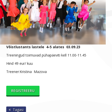
V
õistlustants lastele 4-5 alates 03.09.23
Treeningud toimuvad pühapäeviti kell 11.00-11.45
Hind 49 eur/ kuu
Treener:Kristina Mazova
REGISTREERU
Tagasi